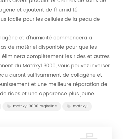
dans divers produits et crèmes de soins de
lagène et ajoutent de l'humidité
s facile pour les cellules de la peau de
 collagène et d'humidité commencera à
pas de matériel disponible pour que les
i éliminera complètement les rides et autres
ennent du Matrixyl 3000, vous pouvez inverser
peau auront suffisamment de collagène et
jeunissement et une meilleure réparation de
s de rides et une apparence plus jeune.
matrixyl 3000 argireline
matrixyl