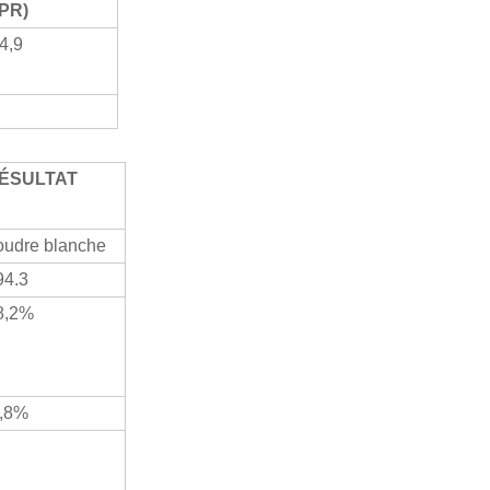
QPR)
4,9
ÉSULTAT
oudre blanche
94.3
8,2%
,8%