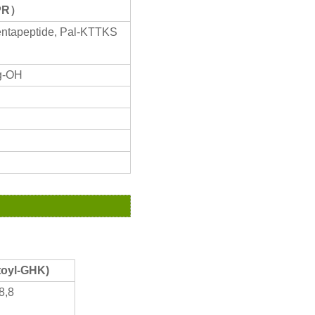
PR
）
Pentapeptide, Pal-KTTKS
rg-OH
itoyl-GHK)
8,8