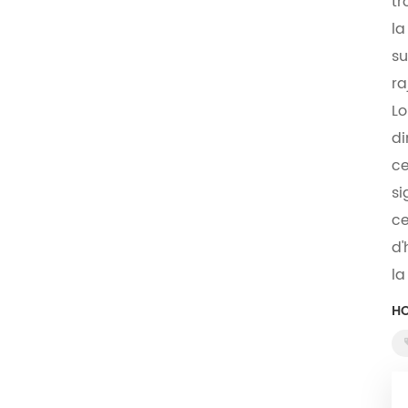
tr
la
su
ra
Lo
di
ce
si
ce
d'
la
HO