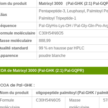
om du produit
Matrixyl 3000 （
Pal-GHK (2:1) Pal-GQ
Pentapeptide-3, Leuphasyl, Palmitoyl 
lias
Palmitoyl Tripeptide-1
Séquence
Pal-GlyHis-Lys-OH / Pal-Gly-Gln-Pro-A
ormule moléculaire
C30H54N6O5
asse moléculaire
888,99
ualité standard
99 % en hausse par HPLC
pparence
poudre blanche
OA de Matrixyl 3000 (Pal-GHK (2:1) Pal-GQPR)
 COA de Pal-GHK :
Nom du produit
oligopeptide palmitoyl (Pal-GHK / palm
Formule
C30H54N6O5
Masse
57
moléculaire
moléculaire