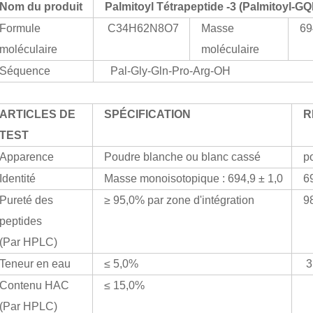
Nom du produit
Palmitoyl Tétrapeptide -3 (Palmitoyl-G
Formule
C34H62N8O7
Masse
69
moléculaire
moléculaire
Séquence
Pal-Gly-Gln-Pro-Arg-OH
ARTICLES DE
SPÉCIFICATION
R
TEST
Apparence
Poudre blanche ou blanc cassé
p
Identité
Masse monoisotopique : 694,9 ± 1,0
6
Pureté des
≥ 95,0% par zone d'intégration
9
peptides
(Par HPLC)
Teneur en eau
≤ 5,0%
3
Contenu HAC
≤ 15,0%
(Par HPLC)