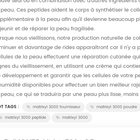
ouve seul ou en combinaison avec d'autres ingrédients 
 peau. Ces peptides aident le corps à synthétiser le col
pplémentaire à la peau afin qu'il devienne beaucoup plu
jeunir et de réparer la peau fragilisée.
rsque nous vieillissons, notre production naturelle de
minuer et davantage de rides apparaîtront car il n'y a 
llules de la peau effectuent une réparation cutanée qu
gnes du vieillissement, en utilisant une crème qui conti
 développement et garantir que les cellules de votre 
humidité disponibles pour effectuer un bien meilleur ra
 peau, ce qui se traduira par une peau plus lisse, moin
T TAGS :
matrixyl 3000 fournisseur
matrixyl 3000 poudre
matrixyl 3000 peptide
matrixyl 3000