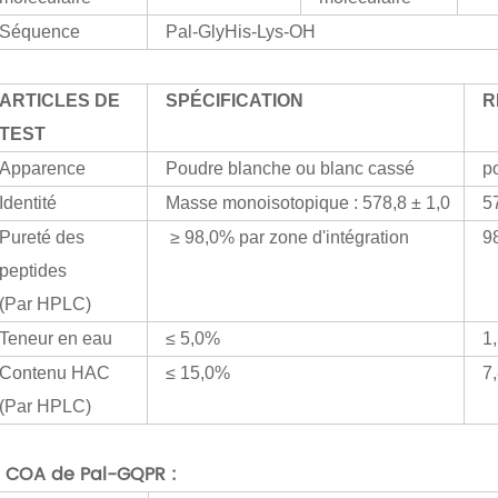
Séquence
Pal-GlyHis-Lys-OH
ARTICLES DE
SPÉCIFICATION
R
TEST
Apparence
Poudre blanche ou blanc cassé
p
Identité
Masse monoisotopique : 578,8 ± 1,0
5
Pureté des
≥ 98,0% par zone d'intégration
9
peptides
(Par HPLC)
Teneur en eau
≤ 5,0%
1
Contenu HAC
≤ 15,0%
7
(Par HPLC)
 COA de Pal-GQPR :