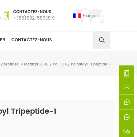
CONTACTEZ-NOUS
Français
m
+(86)592-5853819
ER
CONTACTEZ-NOUS
lypeptides
Matrixyl 3000 / Pal-GHK/ Palmitoyl Tripeptide-1
+
(86)592
xie@chi
yl Tripeptide-1
5853819
sinoway
+861366
+8618659