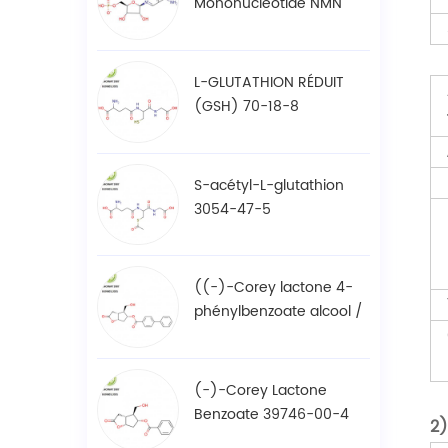
Mononucléotide NMN
1094-61-7
L-GLUTATHION RÉDUIT
(GSH) 70-18-8
S-acétyl-L-glutathion
3054-47-5
((-)-Corey lactone 4-
phénylbenzoate alcool /
BPCOD 31752-99-5
(-)-Corey Lactone
Benzoate 39746-00-4
2)