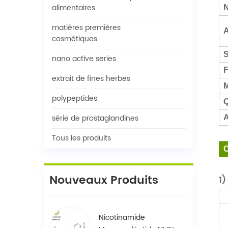
alimentaires
N
matières premières
A
cosmétiques
nano active series
F
extrait de fines herbes
M
polypeptides
Q
série de prostaglandines
A
Tous les produits
C
Nouveaux Produits
1)
Nicotinamide