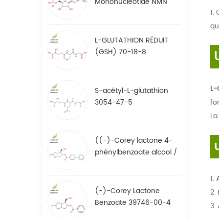
Mononucléotide NMN
1.
1094-61-7
qu
L-GLUTATHION RÉDUIT
(GSH) 70-18-8
L-
S-acétyl-L-glutathion
3054-47-5
fo
La
((-)-Corey lactone 4-
phénylbenzoate alcool /
BPCOD 31752-99-5
1.
(-)-Corey Lactone
2.
Benzoate 39746-00-4
3.