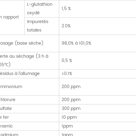
L-glutathion
1,5 %
oxydé
n rapport
Impuretés
2.0%
totales
osage (base sèche)
98,0% à 101,0%
erte au séchage (3 h à
0,5 %
05℃)
ésidus à l'allumage
≤0.1%
Ammonium
200 ppm
hlorure
200 ppm
ulfate
300 ppm
e fer
10 ppm
rsenic
1ppm
Cadmium
1ppm