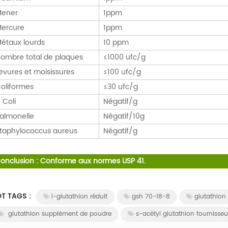
ener
1ppm
ercure
1ppm
étaux lourds
10 ppm
ombre total de plaques
≤1000 ufc/g
evures et moisissures
≤100 ufc/g
oliformes
≤30 ufc/g
. Coli
Négatif/g
almonelle
Négatif/10g
taphylococcus aureus
Négatif/g
onclusion : Conforme aux normes USP 41.
T TAGS :
l-glutathion réduit
gsh 70-18-8
glutathion
glutathion supplément de poudre
s-acétyl glutathion fournisseu