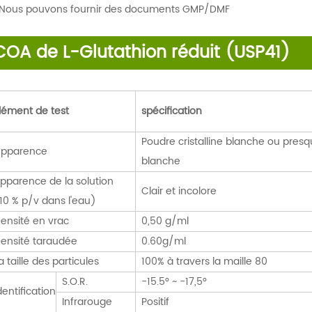
Nous pouvons fournir des documents GMP/DMF
COA de L-Glutathion réduit (USP41)
lément de test
spécification
Poudre cristalline blanche ou pres
pparence
blanche
pparence de la solution
Clair et incolore
10 % p/v dans l'eau)
ensité en vrac
0,50 g/ml
ensité taraudée
0.60g/ml
a taille des particules
100% à travers la maille 80
S.O.R.
-15.5° ~ -17,5°
dentification
Infrarouge
Positif