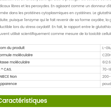
dicaux libres et les peroxydes. En agissant comme un donneur d'élec
rmée dans les protéines cytoplasmiques en cystéines. Le glutath
duite, puisque l'enzyme qui le fait revenir de sa forme oxydée, la 
ductible lors du stress oxydatif. En fait, le rapport entre le glutath
uvent utilisé scientifiquement comme mesure de la toxicité cellula
om du produit
L-Glu
ormule moléculaire
C20H
asse moléculaire
612.6
 ° CAS.
70-1
NIECE Non
200-
pparence
poud
Caractéristiques