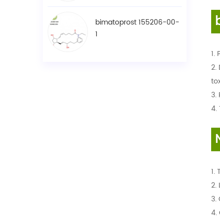
b
bimatoprost 155206-00-
1
1.
2.
to
3.
4.
1.
2.
L
3.
C
4.