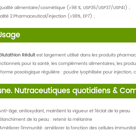
 Qualité alimentaire/cosmétique (≥98 %, USP35/USP37/USP41) ;
alité 2.Pharmaceutical/injection (≥98%, EP7) ;
Usag
e
Glutathion Réduit
est largement utilisé dans les produits pharmace
nctionnels pour la santé, les compléments alimentaires, les produ
 forme posologique régulière : poudre lyophilisée pour injection, 
une. Nutraceutiques quotidiens & Co
 Anti-âge, antioxydant, maintient la vigueur et l'éclat de la peau
 Blanchiment de la peau : retenir la mélanine
 Améliorer l'immunité: améliorer la fonction des cellules immunita