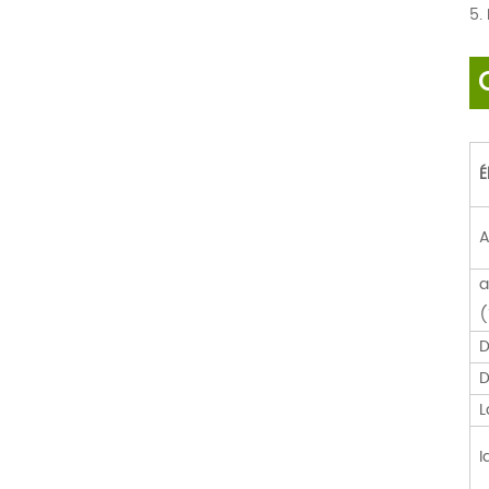
5.
É
A
a
(
D
D
L
I