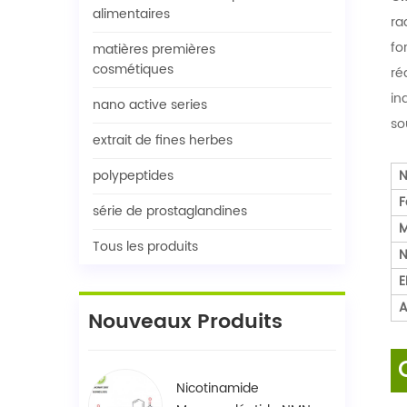
alimentaires
ra
fo
matières premières
cosmétiques
ré
in
nano active series
so
extrait de fines herbes
polypeptides
N
F
série de prostaglandines
M
Tous les produits
N
E
A
Nouveaux Produits
Nicotinamide