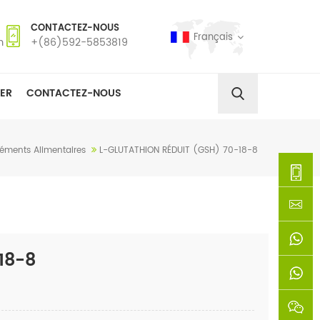
CONTACTEZ-NOUS
Français
m
+(86)592-5853819
ER
CONTACTEZ-NOUS
éments Alimentaires
L-GLUTATHION RÉDUIT (GSH) 70-18-8
+
(86)592
xie@chi
18-8
5853819
sinoway
+861366
+8618659