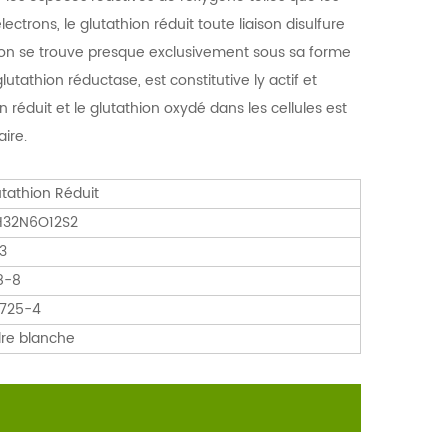
trons, le glutathion réduit toute liaison disulfure
ion se trouve presque exclusivement sous sa forme
glutathion réductase, est constitutive
ly actif et
ion réduit et le glutathion oxydé dans les cellules est
ire.
tathion Réduit
32N6O12S2
3
8-8
725-4
re blanche