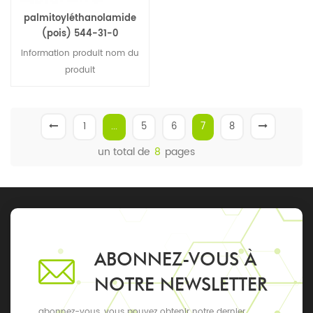
palmitoyléthanolamide
(pois) 544-31-0
Information produit nom du
produit
palmitoyléthanolamide
(pois) formule moléculaire
c18h37no2 n ° CAS. 544-31-0
1
...
5
6
7
8
qualité standard 98% plus
un total de
8
pages
(micronisé grade), de
qualité alimentaire, de
qualité cosmétique
apparence poudre blanche
COA de
palmitoyléthanolamide
(pois) test des éléments
ABONNEZ-VOUS À
Caractéristiques résultats
NOTRE NEWSLETTER
apparence poudre fine
compile Couleur Blanc à
abonnez-vous, vous pouvez obtenir notre dernier