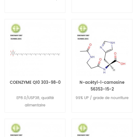
COENZYME Q10 303-98-0
N-acétyl-l-carnosine
56353-15-2
EP8.0/USP38, qualité
99% UP / grade de nourriture
alimentaire