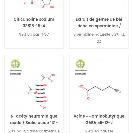
Citicanoline sodium
Extrait de germe de blé
33818-15-4
riche en spermidine /
Spermidine 124-20-9
99% Up par HPLC
Spermidine naturelle 0,2%, 1%,
2%
N-acétylneuraminique
Acide γ－aminobutyrique
acide / Sialic acide 131-
GABA 56-12-2
48-6
98% haut, classe cosmétique
99 % en hausse