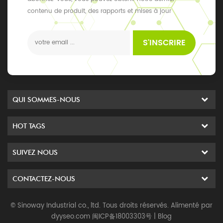
blanc cassé compile
contenu de produit, des rapports et mises à jour
identification positif compile
exclusifs, les derniers événements locaux
métaux lourds nmt 10 ppm
S'INSCRIRE
compile arsenic (as2o3) nmt
1 ppm compile sulfate (so4)
nmt 0,040% compile fer (fe)
nmt 10 ppm compile chlorure
(cl) nmt 0,020% compile
QUI SOMMES-NOUS
résidu de solvant répondre à
la norme usp compile
nombre total de plaques 10
HOT TAGS
000 ufc / g max compile
levure & amp; moule 300 ufc
SUIVEZ NOUS
/ g max compile coliformes
10 ufc / g max compile e.
CONTACTEZ-NOUS
coli négatif / 10g négatif
salmonella sp. négatif / 25g
© Sinoway Industrial co., ltd. Tous droits réservés. Alimenté par
négatif staphylocoque
dyyseo.com
闽ICP备18003303号
|
Blog
aureus négatif / 10g négatif