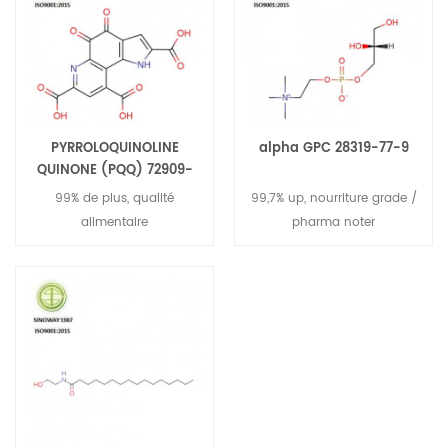
PYRROLOQUINOLINE
alpha GPC 28319-77-9
QUINONE (PQQ) 72909-
34-3
99% de plus, qualité
99,7% up, nourriture grade /
alimentaire
pharma noter