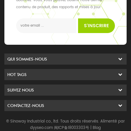
abonnez-vous, vous pouvez obtenir notre dernier
contenu de produit, des rapports et mises à jour
exclusifs, les derniers événements locaux
S'INSCRIRE
QUI SOMMES-NOUS
HOT TAGS
SUIVEZ NOUS
CONTACTEZ-NOUS
© Sinoway Industrial co., ltd. Tous droits réservés. Alimenté par
dyyseo.com
闽ICP备18003303号
|
Blog