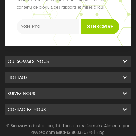
abonnez-vous, vous pouvez obtenir notre dernier
contenu de produit, des rapports et mises à jour
exclusifs, les derniers événements locaux
S'INSCRIRE
QUI SOMMES-NOUS
HOT TAGS
SUIVEZ NOUS
CONTACTEZ-NOUS
© Sinoway Industrial co., ltd. Tous droits réservés. Alimenté par
dyyseo.com
闽ICP备18003303号
|
Blog