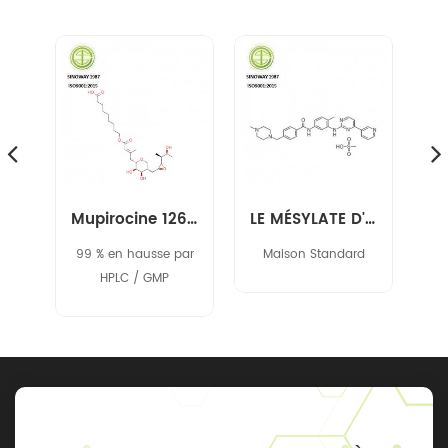
Spironolactone 52-01-7
Mupirocine 12650-69-0
LE MÉSYLATE D'IMATINIB 220127-57-1
5 %
99 % en hausse par
Maison Standard
sp
tés
HPLC / GMP
%