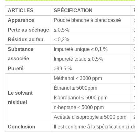
ARTICLES
SPÉCIFICATION
R
Apparence
Poudre blanche à blanc cassé
po
Perte au séchage
≤ 0,5%
0,
Résidus au feu
≤ 0,2%
0,
Substance
Impureté unique ≤ 0,1 %
0,
associée
Impureté totale ≤ 0,5%
0,
Pureté
≥99,5 %
99
Méthanol ≤ 3000 ppm
No
Éthanol ≤ 5000ppm
No
Le solvant
Isopropanol ≤ 5000 ppm
No
résiduel
n-heptane ≤ 5000 ppm
18
Acétate d'isopropyle ≤ 5000 ppm
22
Conclusion
Il est conforme à la spécification ci-des