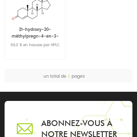
21-hydroxy-20-
méthylpregn-4-en-3-
one/ Bisnoralcohol / BA
99,0 % en hausse par HPLC
60966-36-1
un total de
1
pages
ABONNEZ-VOUS À
NOTRE NEWSLETTER