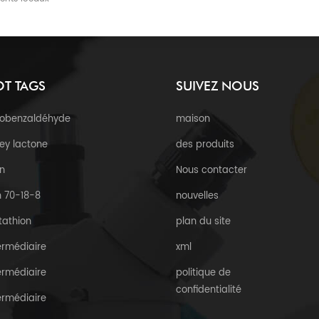
T TAGS
SUIVEZ NOUS
robenzaldéhyde
maison
ey lactone
des produits
n
Nous contacter
 70-18-8
nouvelles
tathion
plan du site
ermédiaire
xml
ermédiaire
politique de
confidentialité
ermédiaire