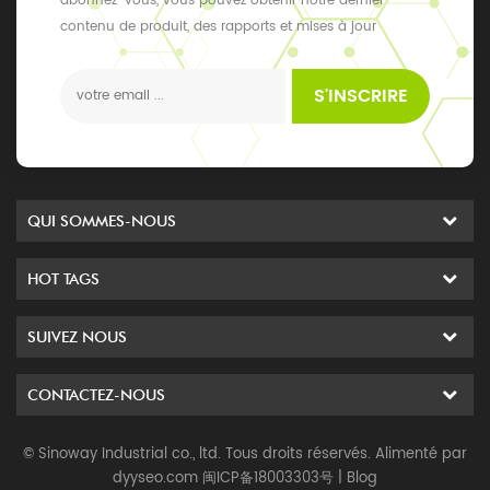
abonnez-vous, vous pouvez obtenir notre dernier
contenu de produit, des rapports et mises à jour
exclusifs, les derniers événements locaux
S'INSCRIRE
QUI SOMMES-NOUS
HOT TAGS
SUIVEZ NOUS
CONTACTEZ-NOUS
© Sinoway Industrial co., ltd. Tous droits réservés. Alimenté par
dyyseo.com
闽ICP备18003303号
|
Blog