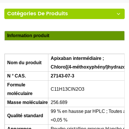
Catégories De Produits
Information produit
Apixaban intermédiaire ;
Nom du produit
Chloro[(4-méthoxyphényl)hydrazono
N ° CAS.
27143-07-3
Formule
C11H13ClN2O3
moléculaire
Masse moléculaire
256.689
99 % en hausse par HPLC ; Toutes aut
Qualité standard
<0,05 %
Apparence
Poudre cristalline presque blanche ou